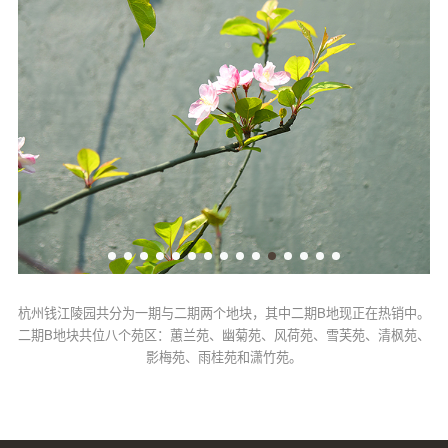
杭州钱江陵园共分为一期与二期两个地块，其中二期B地现正在热销中。
二期B地块共位八个苑区：蕙兰苑、幽菊苑、风荷苑、雪芙苑、清枫苑、
影梅苑、雨桂苑和潇竹苑。