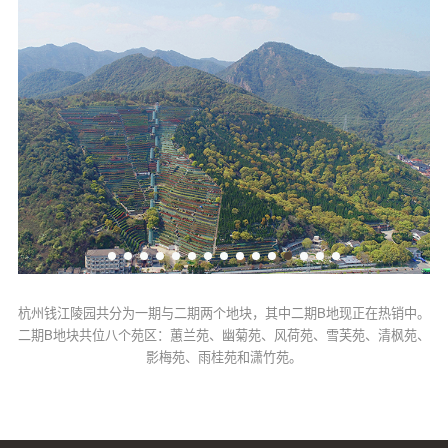
杭州钱江陵园共分为一期与二期两个地块，其中二期B地现正在热销中。
二期B地块共位八个苑区：蕙兰苑、幽菊苑、风荷苑、雪芙苑、清枫苑、
影梅苑、雨桂苑和潇竹苑。