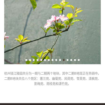
杭州钱江陵园共分为一期与二期两个地块，其中二期B地现正在热销中。
二期B地块共位八个苑区：蕙兰苑、幽菊苑、风荷苑、雪芙苑、清枫苑、
影梅苑、雨桂苑和潇竹苑。